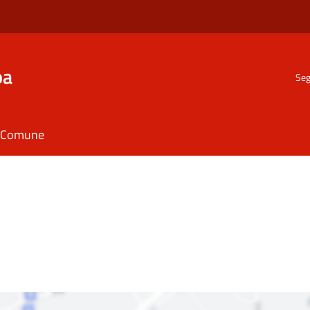
ba
Seg
il Comune