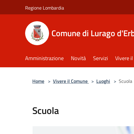
Salta al contenuto principale
Regione Lombardia
Comune di Lurago d'Er
Amministrazione
Novità
Servizi
Vivere 
Home
>
Vivere il Comune
>
Luoghi
>
Scuola
Scuola