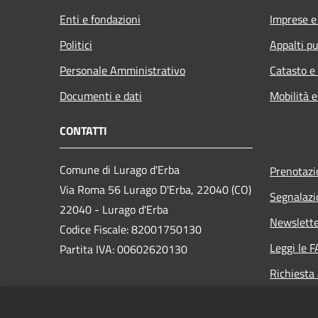
Enti e fondazioni
Imprese 
Politici
Appalti pu
Personale Amministrativo
Catasto e
Documenti e dati
Mobilità e
CONTATTI
Comune di Lurago d'Erba
Prenotaz
Via Roma 56 Lurago D'Erba, 22040 (CO)
Segnalazi
22040 - Lurago d'Erba
Newslett
Codice Fiscale: 82001750130
Leggi le 
Partita IVA: 00602620130
Richiesta
PEC:
comune.luragoderba@legalmail.it