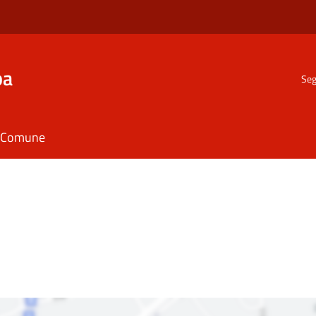
ba
Seg
il Comune