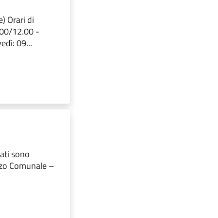
) Orari di
.00/12.00 -
dì: 09...
sati sono
lazzo Comunale –