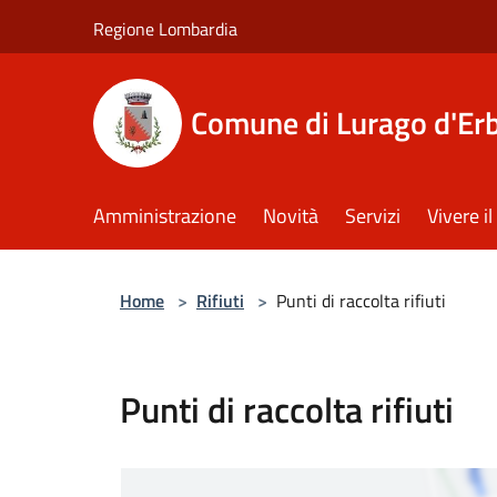
Salta al contenuto principale
Regione Lombardia
Comune di Lurago d'Er
Amministrazione
Novità
Servizi
Vivere 
Home
>
Rifiuti
>
Punti di raccolta rifiuti
Punti di raccolta rifiuti