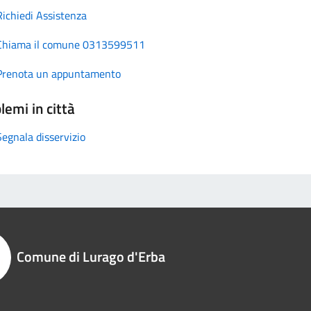
Richiedi Assistenza
Chiama il comune 0313599511
Prenota un appuntamento
lemi in città
Segnala disservizio
Comune di Lurago d'Erba