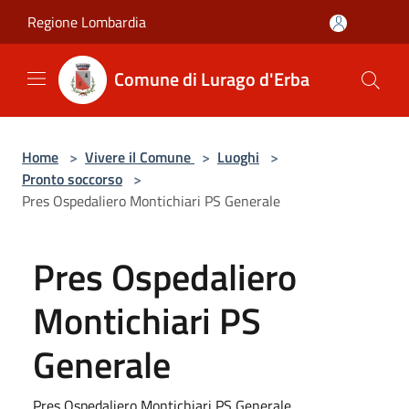
Salta al contenuto principale
Regione Lombardia
Comune di Lurago d'Erba
Home
>
Vivere il Comune
>
Luoghi
>
Pronto soccorso
>
Pres Ospedaliero Montichiari PS Generale
Pres Ospedaliero
Montichiari PS
Generale
Pres Ospedaliero Montichiari PS Generale