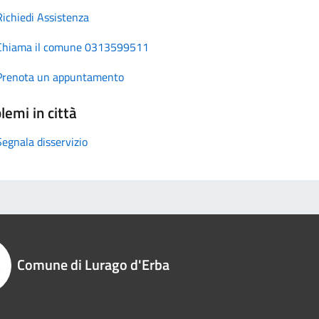
Richiedi Assistenza
Chiama il comune 0313599511
Prenota un appuntamento
lemi in città
Segnala disservizio
Comune di Lurago d'Erba