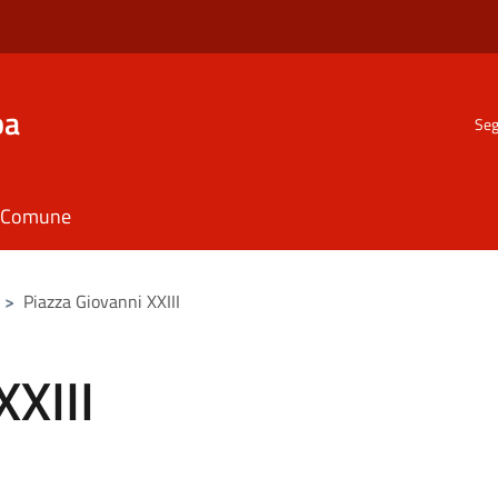
ba
Seg
il Comune
>
Piazza Giovanni XXIII
XXIII