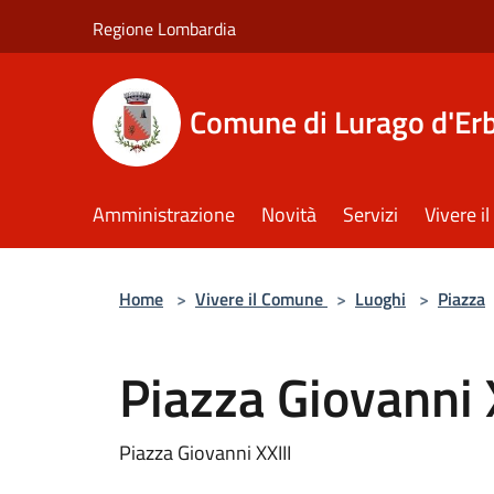
Salta al contenuto principale
Regione Lombardia
Comune di Lurago d'Er
Amministrazione
Novità
Servizi
Vivere 
Home
>
Vivere il Comune
>
Luoghi
>
Piazza
Piazza Giovanni 
Piazza Giovanni XXIII