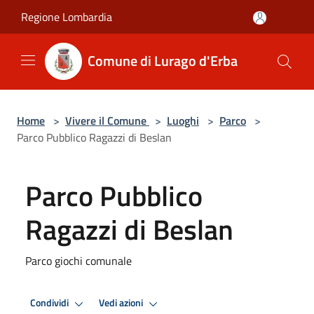
Salta al contenuto principale
Regione Lombardia
Comune di Lurago d'Erba
Home
>
Vivere il Comune
>
Luoghi
>
Parco
>
Parco Pubblico Ragazzi di Beslan
Parco Pubblico
Ragazzi di Beslan
Parco giochi comunale
Condividi
Vedi azioni