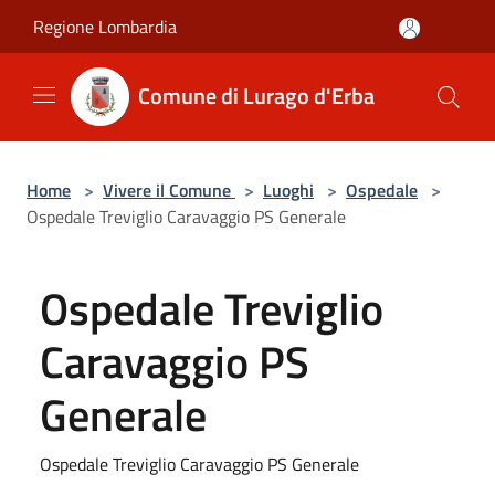
Salta al contenuto principale
Regione Lombardia
Comune di Lurago d'Erba
Home
>
Vivere il Comune
>
Luoghi
>
Ospedale
>
Ospedale Treviglio Caravaggio PS Generale
Ospedale Treviglio
Caravaggio PS
Generale
Ospedale Treviglio Caravaggio PS Generale