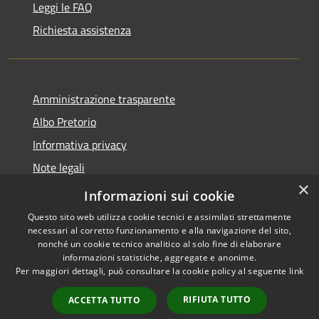
Leggi le FAQ
Richiesta assistenza
Amministrazione trasparente
Albo Pretorio
Informativa privacy
Note legali
×
Dichiarazione di accessibilità
Informazioni sui cookie
Questo sito web utilizza cookie tecnici e assimilati strettamente
necessari al corretto funzionamento e alla navigazione del sito,
nonché un cookie tecnico analitico al solo fine di elaborare
informazioni statistiche, aggregate e anonime.
RSS
Copyright © 2026 • Comune di
Per maggiori dettagli, può consultare la cookie policy al seguente
link
Accessibilità
Lurago d'Erba • Powered by
Privacy
Municipium
Accesso
•
RIFIUTA TUTTO
ACCETTA TUTTO
Cookie
redazione