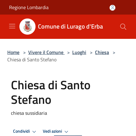
Salta al contenuto principale
Regione Lombardia
Comune di Lurago d'Erba
Home
>
Vivere il Comune
>
Luoghi
>
Chiesa
>
Chiesa di Santo Stefano
Chiesa di Santo
Stefano
chiesa sussidiaria
Condividi
Vedi azioni