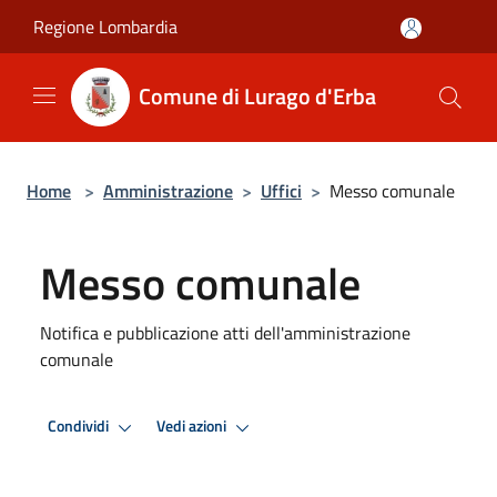
Salta al contenuto principale
Regione Lombardia
Comune di Lurago d'Erba
Home
>
Amministrazione
>
Uffici
>
Messo comunale
Messo comunale
Notifica e pubblicazione atti dell'amministrazione
comunale
Condividi
Vedi azioni