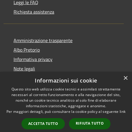
Leggi le FAQ
Richiesta assistenza
Amministrazione trasparente
Albo Pretorio
Informativa privacy
Note legali
×
Dichiarazione di accessibilità
Informazioni sui cookie
Questo sito web utilizza cookie tecnici e assimilati strettamente
necessari al corretto funzionamento e alla navigazione del sito,
nonché un cookie tecnico analitico al solo fine di elaborare
informazioni statistiche, aggregate e anonime.
RSS
Copyright © 2026 • Comune di
Per maggiori dettagli, può consultare la cookie policy al seguente
link
Accessibilità
Lurago d'Erba • Powered by
Privacy
Municipium
Accesso
•
RIFIUTA TUTTO
ACCETTA TUTTO
Cookie
redazione