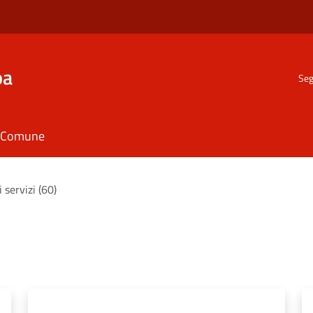
ba
Seg
il Comune
i servizi (60)