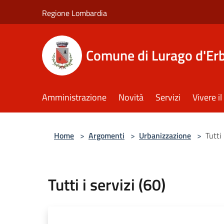
Salta al contenuto principale
Regione Lombardia
Comune di Lurago d'Er
Amministrazione
Novità
Servizi
Vivere 
Home
>
Argomenti
>
Urbanizzazione
>
Tutti 
Tutti i servizi (60)