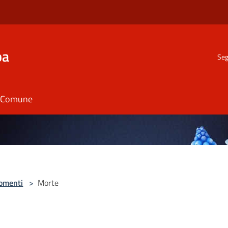
ba
Seg
il Comune
omenti
>
Morte