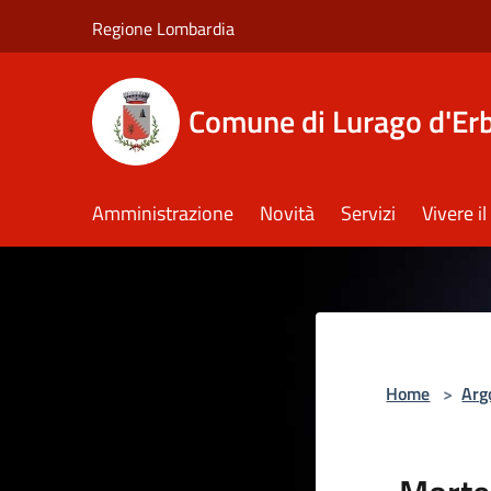
Salta al contenuto principale
Regione Lombardia
Comune di Lurago d'Er
Amministrazione
Novità
Servizi
Vivere 
Home
>
Arg