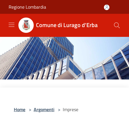
Salta al contenuto principale
Regione Lombardia
Comune di Lurago d'Erba
Home
>
Argomenti
>
Imprese