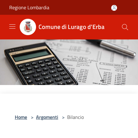
Salta al contenuto principale
Regione Lombardia
Comune di Lurago d'Erba
Home
>
Argomenti
>
Bilancio