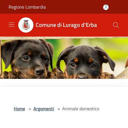
Salta al contenuto principale
Regione Lombardia
Comune di Lurago d'Erba
Home
>
Argomenti
>
Animale domestico