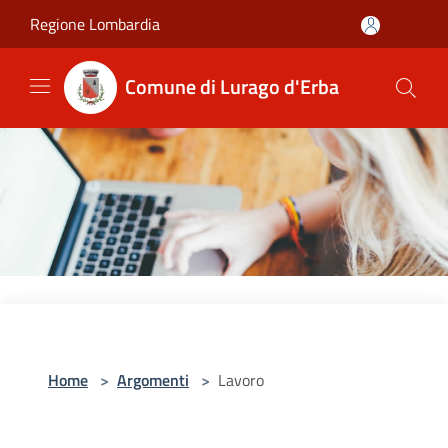
Salta al contenuto principale
Regione Lombardia
Comune di Lurago d'Erba
Home
>
Argomenti
>
Lavoro