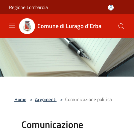
Salta al contenuto principale
Regione Lombardia
Comune di Lurago d'Erba
Home
>
Argomenti
>
Comunicazione politica
Comunicazione