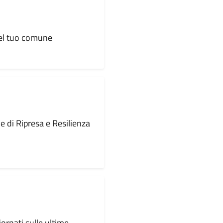
 del tuo comune
le di Ripresa e Resilienza
iornati sulle ultime