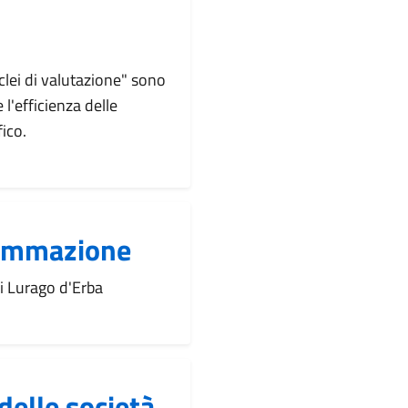
clei di valutazione" sono
 l'efficienza delle
fico.
rammazione
di Lurago d'Erba
delle società