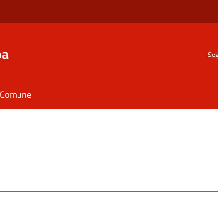
ba
Seg
il Comune