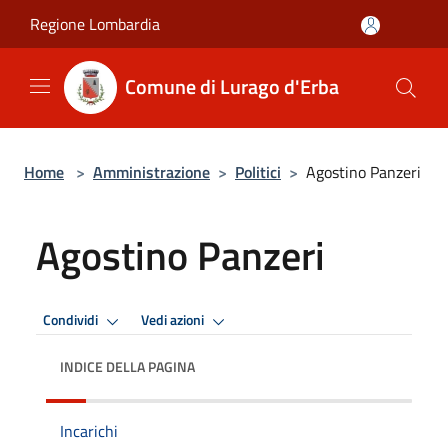
Salta al contenuto principale
Regione Lombardia
Comune di Lurago d'Erba
Home
>
Amministrazione
>
Politici
>
Agostino Panzeri
Agostino Panzeri
Condividi
Vedi azioni
INDICE DELLA PAGINA
Incarichi