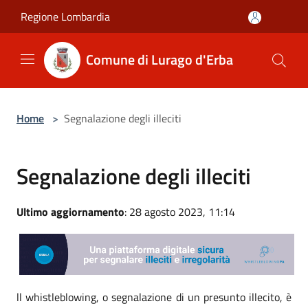
Salta al contenuto principale
Regione Lombardia
Comune di Lurago d'Erba
Home
>
Segnalazione degli illeciti
Segnalazione degli illeciti
Ultimo aggiornamento
: 28 agosto 2023, 11:14
ll whistleblowing, o segnalazione di un presunto illecito, è