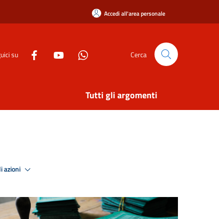
Accedi all'area personale
uici su
Cerca
Tutti gli argomenti
i azioni