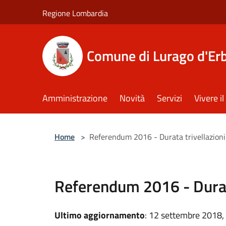
Salta al contenuto principale
Regione Lombardia
Comune di Lurago d'Er
Amministrazione
Novità
Servizi
Vivere 
Home
>
Referendum 2016 - Durata trivellazioni
Referendum 2016 - Durata
Ultimo aggiornamento
: 12 settembre 2018,