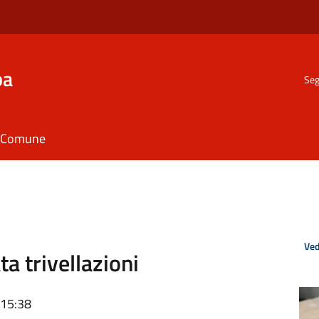
ba
Seg
il Comune
Ved
 trivellazioni
 15:38