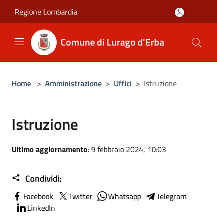
Salta al contenuto principale
Regione Lombardia
Comune di Lurago d'Erba
Home
>
Amministrazione
>
Uffici
>
Istruzione
Istruzione
Ultimo aggiornamento
: 9 febbraio 2024, 10:03
Condividi:
Facebook
Twitter
Whatsapp
Telegram
LinkedIn