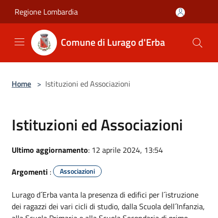
Salta al contenuto principale
Regione Lombardia
Comune di Lurago d'Erba
Home
>
Istituzioni ed Associazioni
Istituzioni ed Associazioni
Ultimo aggiornamento
: 12 aprile 2024, 13:54
Argomenti
:
Associazioni
Lurago d´Erba vanta la presenza di edifici per l´istruzione
dei ragazzi dei vari cicli di studio, dalla Scuola dell´Infanzia,
alla Scuola Primaria e alla Scuola Secondaria di primo