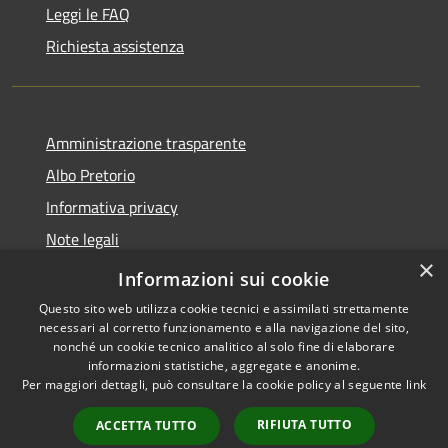
Leggi le FAQ
Richiesta assistenza
Amministrazione trasparente
Albo Pretorio
Informativa privacy
Note legali
×
Dichiarazione di accessibilità
Informazioni sui cookie
Questo sito web utilizza cookie tecnici e assimilati strettamente
necessari al corretto funzionamento e alla navigazione del sito,
nonché un cookie tecnico analitico al solo fine di elaborare
informazioni statistiche, aggregate e anonime.
RSS
Copyright © 2026 • Comune di
Per maggiori dettagli, può consultare la cookie policy al seguente
link
Accessibilità
Lurago d'Erba • Powered by
Privacy
Municipium
Accesso
•
RIFIUTA TUTTO
ACCETTA TUTTO
Cookie
redazione