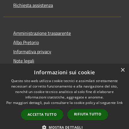
Richiesta assistenza
Amministrazione trasparente
Albo Pretorio
Informativa privacy
Note legali
×
Dichiarazione di accessibilità
Informazioni sui cookie
Questo sito web utilizza cookie tecnici e assimilati strettamente
necessari al corretto funzionamento e alla navigazione del sito,
nonché un cookie tecnico analitico al solo fine di elaborare
informazioni statistiche, aggregate e anonime.
RSS
Copyright © 2026 • Comune di
Per maggiori dettagli, può consultare la cookie policy al seguente
link
Accessibilità
Lurago d'Erba • Powered by
Privacy
Municipium
Accesso
•
RIFIUTA TUTTO
ACCETTA TUTTO
Cookie
redazione
Mappa del sito
MOSTRA DETTAGLI