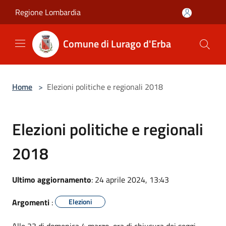
Salta al contenuto principale
Regione Lombardia
Comune di Lurago d'Erba
Home
>
Elezioni politiche e regionali 2018
Elezioni politiche e regionali
2018
Ultimo aggiornamento
: 24 aprile 2024, 13:43
Argomenti
:
Elezioni
Alle 23 di domenica 4 marzo, ora di chiusura dei seggi