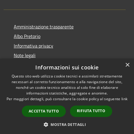
Amministrazione trasparente
Albo Pretorio
Informativa privacy
Note legali
×
Dichiarazione di accessibilità
Informazioni sui cookie
Questo sito web utilizza cookie tecnici e assimilati strettamente
necessari al corretto funzionamento e alla navigazione del sito,
nonché un cookie tecnico analitico al solo fine di elaborare
informazioni statistiche, aggregate e anonime.
RSS
Copyright © 2026 • Comune di
Per maggiori dettagli, può consultare la cookie policy al seguente
link
Accessibilità
Lurago d'Erba • Powered by
Privacy
Municipium
Accesso
•
RIFIUTA TUTTO
ACCETTA TUTTO
Cookie
redazione
Mappa del sito
MOSTRA DETTAGLI