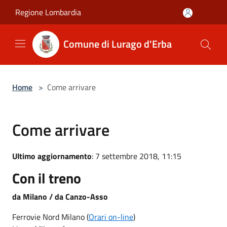
Salta al contenuto principale
Regione Lombardia
Comune di Lurago d'Erba
Home
>
Come arrivare
Come arrivare
Ultimo aggiornamento
: 7 settembre 2018, 11:15
Con il treno
da Milano / da Canzo-Asso
Ferrovie Nord Milano (
Orari on-line
)