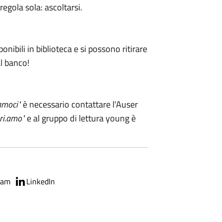
 regola sola: ascoltarsi.
sponibili in biblioteca e si possono ritirare
al banco!
amoci"
è necessario contattare l'Auser
ri.amo"
e al gruppo di lettura young è
ram
LinkedIn