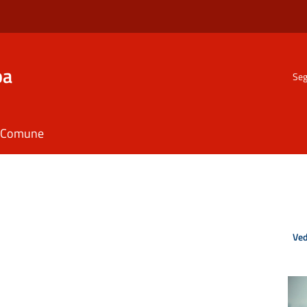
ba
Seg
il Comune
Ved