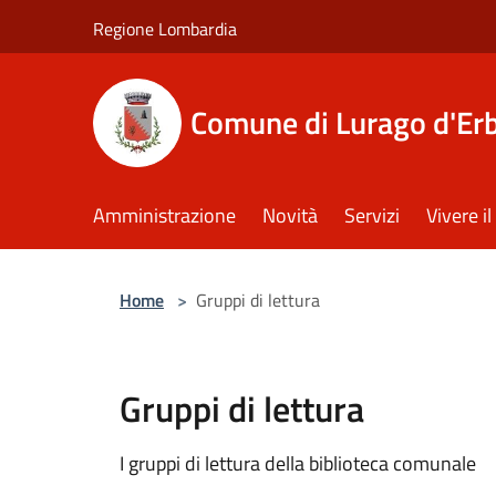
Salta al contenuto principale
Regione Lombardia
Comune di Lurago d'Er
Amministrazione
Novità
Servizi
Vivere 
Home
>
Gruppi di lettura
Gruppi di lettura
I gruppi di lettura della biblioteca comunale