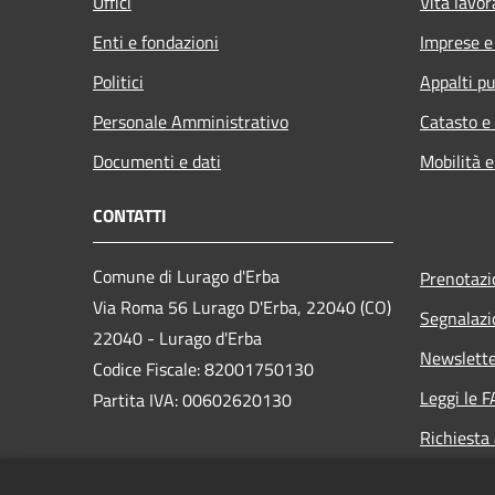
Uffici
Vita lavor
Enti e fondazioni
Imprese 
Politici
Appalti pu
Personale Amministrativo
Catasto e
Documenti e dati
Mobilità e
CONTATTI
Comune di Lurago d'Erba
Prenotaz
Via Roma 56 Lurago D'Erba, 22040 (CO)
Segnalazi
22040 - Lurago d'Erba
Newslett
Codice Fiscale: 82001750130
Leggi le 
Partita IVA: 00602620130
Richiesta
PEC:
comune.luragoderba@legalmail.it