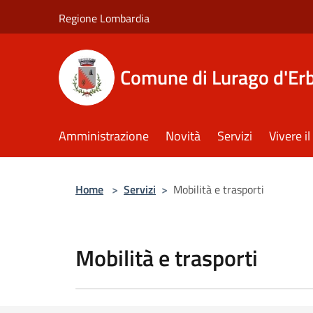
Salta al contenuto principale
Regione Lombardia
Comune di Lurago d'Er
Amministrazione
Novità
Servizi
Vivere 
Home
>
Servizi
>
Mobilità e trasporti
Mobilità e trasporti