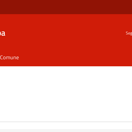
ba
Seg
il Comune