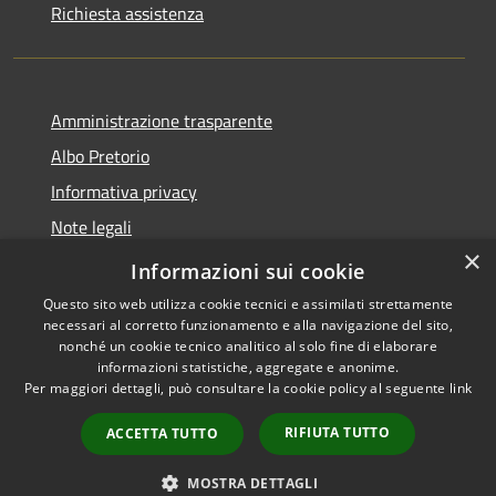
Richiesta assistenza
Amministrazione trasparente
Albo Pretorio
Informativa privacy
Note legali
×
Dichiarazione di accessibilità
Informazioni sui cookie
Questo sito web utilizza cookie tecnici e assimilati strettamente
necessari al corretto funzionamento e alla navigazione del sito,
nonché un cookie tecnico analitico al solo fine di elaborare
informazioni statistiche, aggregate e anonime.
RSS
Copyright © 2026 • Comune di
Per maggiori dettagli, può consultare la cookie policy al seguente
link
Accessibilità
Lurago d'Erba • Powered by
Privacy
Municipium
Accesso
•
RIFIUTA TUTTO
ACCETTA TUTTO
Cookie
redazione
Mappa del sito
MOSTRA DETTAGLI