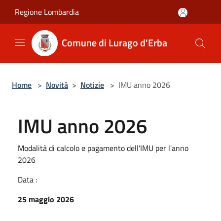
Salta al contenuto principale
Regione Lombardia
Comune di Lurago d'Erba
Home
>
Novità
>
Notizie
>
IMU anno 2026
IMU anno 2026
Modalità di calcolo e pagamento dell'IMU per l'anno
2026
Data :
25 maggio 2026