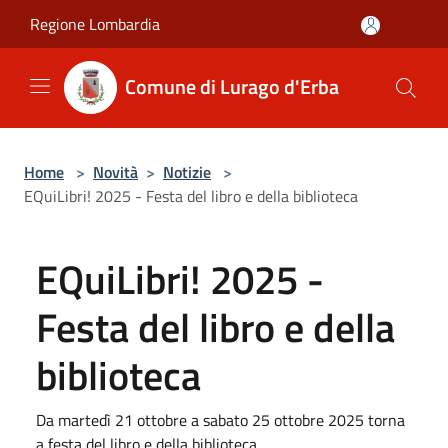
Salta al contenuto principale
Regione Lombardia
Comune di Lurago d'Erba
Home
>
Novità
>
Notizie
>
EQuiLibri! 2025 - Festa del libro e della biblioteca
EQuiLibri! 2025 -
Festa del libro e della
biblioteca
Da martedì 21 ottobre a sabato 25 ottobre 2025 torna
a festa del libro e della biblioteca