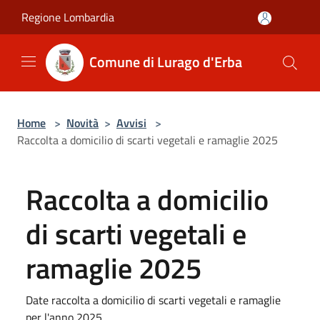
Salta al contenuto principale
Regione Lombardia
Comune di Lurago d'Erba
Home
>
Novità
>
Avvisi
>
Raccolta a domicilio di scarti vegetali e ramaglie 2025
Raccolta a domicilio
di scarti vegetali e
ramaglie 2025
Date raccolta a domicilio di scarti vegetali e ramaglie
per l'anno 2025