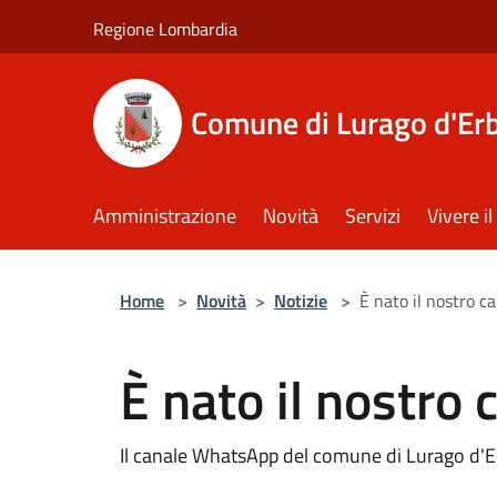
Salta al contenuto principale
Regione Lombardia
Comune di Lurago d'Er
Amministrazione
Novità
Servizi
Vivere 
Home
>
Novità
>
Notizie
>
È nato il nostro 
È nato il nostro
Il canale WhatsApp del comune di Lurago d'E