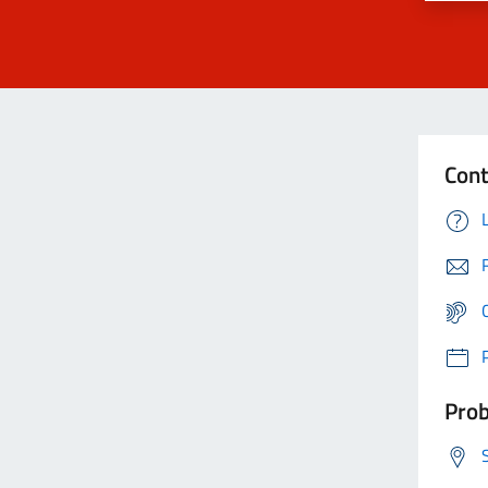
Cont
Prob