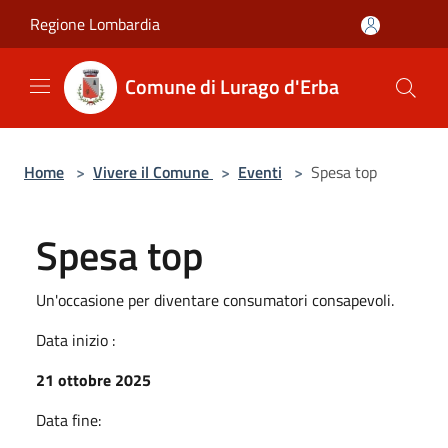
Salta al contenuto principale
Regione Lombardia
Comune di Lurago d'Erba
Home
>
Vivere il Comune
>
Eventi
>
Spesa top
Spesa top
Un'occasione per diventare consumatori consapevoli.
Data inizio :
21 ottobre 2025
Data fine: