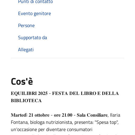
Punti di contatto
Evento genitore
Persone
Supportato da
Allegati
Cos'è
𝐄𝐐𝐔𝐈𝐋𝐈𝐁𝐑𝐈 𝟐𝟎𝟐𝟓 - 𝐅𝐄𝐒𝐓𝐀 𝐃𝐄𝐋 𝐋𝐈𝐁𝐑𝐎 𝐄 𝐃𝐄𝐋𝐋𝐀
𝐁𝐈𝐁𝐋𝐈𝐎𝐓𝐄𝐂𝐀
𝐌𝐚𝐫𝐭𝐞𝐝ì 𝟐𝟏 𝐨𝐭𝐭𝐨𝐛𝐫𝐞 - 𝐨𝐫𝐞 𝟐𝟏.𝟎𝟎 - 𝐒𝐚𝐥𝐚 𝐂𝐨𝐧𝐬𝐢𝐥𝐢𝐚𝐫𝐞, Ilaria
Fontana, biologa nutrizionista, presenta: "Spesa top",
un'occasione per diventare consumatori