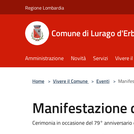
Salta al contenuto principale
Regione Lombardia
Comune di Lurago d'Er
Amministrazione
Novità
Servizi
Vivere 
Home
>
Vivere il Comune
>
Eventi
>
Manifes
Manifestazione 
Cerimonia in occasione del 79° anniversario 