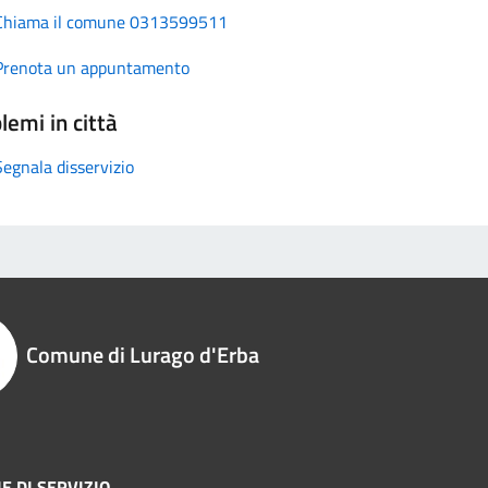
Chiama il comune 0313599511
Prenota un appuntamento
lemi in città
Segnala disservizio
Comune di Lurago d'Erba
E DI SERVIZIO