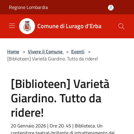
Salta al contenuto principale
Regione Lombardia
Comune di Lurago d'Erba
Home
>
Vivere il Comune
>
Eventi
>
[Biblioteen] Varietà Giardino. Tutto da ridere!
[Biblioteen] Varietà
Giardino. Tutto da
ridere!
20 Gennaio 2026 | Ore 20. 45 | Biblioteca. Un
contenitore teatral-brillante di intrattenimento dal