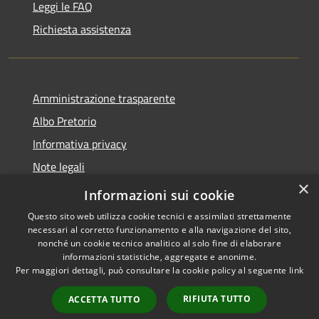
Leggi le FAQ
Richiesta assistenza
Amministrazione trasparente
Albo Pretorio
Informativa privacy
Note legali
×
Dichiarazione di accessibilità
Informazioni sui cookie
Questo sito web utilizza cookie tecnici e assimilati strettamente
necessari al corretto funzionamento e alla navigazione del sito,
nonché un cookie tecnico analitico al solo fine di elaborare
informazioni statistiche, aggregate e anonime.
RSS
Copyright © 2026 • Comune di
Per maggiori dettagli, può consultare la cookie policy al seguente
link
Accessibilità
Lurago d'Erba • Powered by
Privacy
Municipium
Accesso
•
RIFIUTA TUTTO
ACCETTA TUTTO
Cookie
redazione