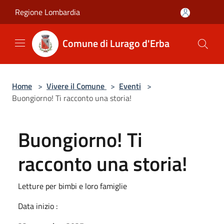
Salta al contenuto principale
Regione Lombardia
Comune di Lurago d'Erba
Home
>
Vivere il Comune
>
Eventi
>
Buongiorno! Ti racconto una storia!
Buongiorno! Ti
racconto una storia!
Letture per bimbi e loro famiglie
Data inizio :